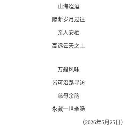
山海迢迢
隔断岁月过往
亲人安栖
高远云天之上
万般风味
皆可沿路寻访
慈母余韵
永藏一世牵肠
（2026年5月25日）