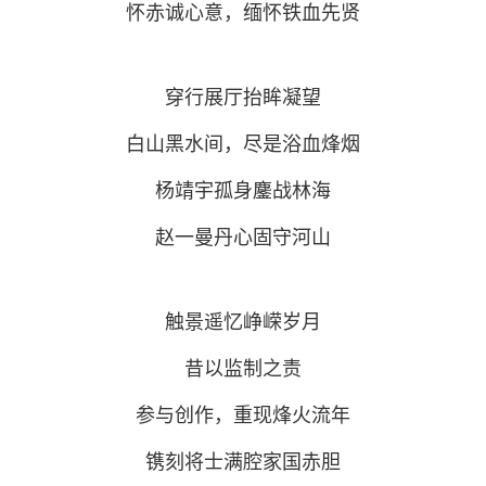
怀赤诚心意，缅怀铁血先贤
穿行展厅抬眸凝望
白山黑水间，尽是浴血烽烟
杨靖宇孤身鏖战林海
赵一曼丹心固守河山
触景遥忆峥嵘岁月
昔以监制之责
参与创作，重现烽火流年
镌刻将士满腔家国赤胆