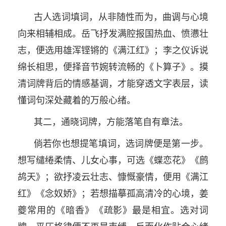
古人选词填词，从非随性而为，曲调与心境
向来相辅相成。岳飞抒发满腔报国热血、愤懑壮
志，便选用雄浑铿锵的《满江红》；李之仪诉说
绵长相思，便择音节婉转流畅的《卜算子》。摸
清词牌背后的情感基调，才能穿透文字表层，读
懂词句深处藏着的万般心绪。
其二，通晓词牌，方能落笔自有章法。
倘若你也想提笔填词，选词牌便是第一步。
想写缱绻柔情、儿女心事，可选《蝶恋花》《鹧
鸪天》；欲抒凌云壮志、慷慨豪情，便用《满江
红》《念奴娇》；若想描摹孤高清冷的心境，姜
夔常用的《暗香》《疏影》最是相宜。选对词