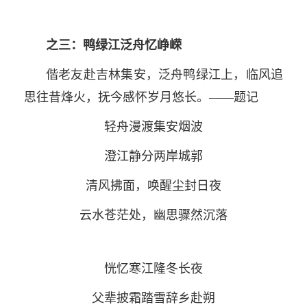
之三：鸭绿江泛舟忆峥嵘
偕老友赴吉林集安，泛舟鸭绿江上，临风追
思往昔烽火，抚今感怀岁月悠长。——题记
轻舟漫渡集安烟波
澄江静分两岸城郭
清风拂面，唤醒尘封日夜
云水苍茫处，幽思骤然沉落
恍忆寒江隆冬长夜
父辈披霜踏雪辞乡赴朔