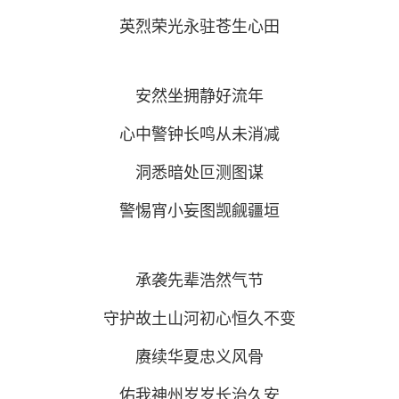
英烈荣光永驻苍生心田
安然坐拥静好流年
心中警钟长鸣从未消减
洞悉暗处叵测图谋
警惕宵小妄图觊觎疆垣
承袭先辈浩然气节
守护故土山河初心恒久不变
赓续华夏忠义风骨
佑我神州岁岁长治久安