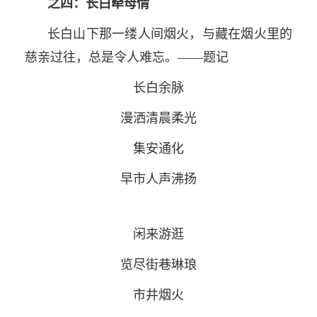
之四：长白牵母情
长白山下那一缕人间烟火，与藏在烟火里的
慈亲过往，总是令人难忘。——题记
长白余脉
漫洒清晨柔光
集安通化
早市人声沸扬
闲来游逛
览尽街巷琳琅
市井烟火