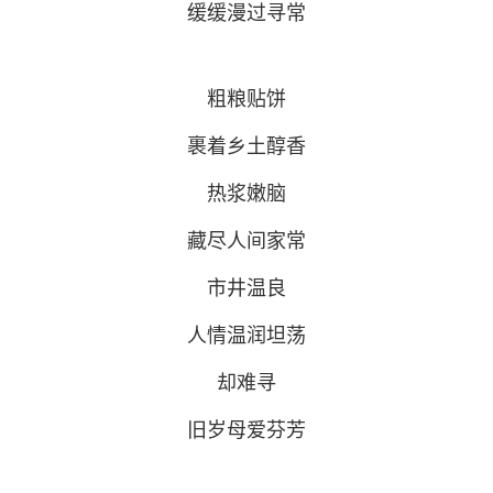
缓缓漫过寻常
粗粮贴饼
裹着乡土醇香
热浆嫩脑
藏尽人间家常
市井温良
人情温润坦荡
却难寻
旧岁母爱芬芳