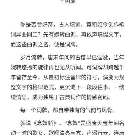
王树成
你是否曾好奇，古人填词，竟和如今创作歌
词异曲同工？先有婉转曲调，再依声填缀文字，
而这些曲调之名，便是词牌。
岁月流转，唐宋年间的古谱早已湮没，当年
婉转悠扬的旋律再也无从听闻。可词牌却跨越千
年留存至今，从最初标注音律的符号，演变为规
整文字的格律范式，更沉淀下一段段往事、一缕
缕情思，成为独属于古典词作的情感密码。
每一个词牌，都自带独有的气韵与风骨。
就说《念奴娇》。“念奴”是盛唐天宝年间名
动一时的歌女，歌喉清亮高亢，声遏行云，连唐