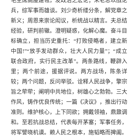
毛主席高屋建瓴，发政治之宏论；朱老总以战论
兵，综军事而雄谈。刘少奇析缕分条，解党章之
新义；周恩来崇论闳议，析统战以精言。夫总结
经验，研判前辙。澄明疑惑，化解心魔。奋斗目
标确立，担当历史重托：“打败侵略者，建立新
中国!”“放手发动群众，壮大人民力量”；“成立
联合政府，实行民主改革”。两条路线，鞭辟入
里；两个前途，援据评说。两方战场，陈条详
较；两个问题，反问举驳。诠释人民战争，擎宗
旨之荦荦；阐明中共地位，树雄心之勃勃。三大
作风，铸作优良传统；一篇《决议》，推出行动
准则。维护核心，上下同欲；拥戴领袖，鼎鼐调
和。至若抗战总结，代表每开茅塞；军事任务，
将军譬晓机谟。赖人民之根本，施韬略而捭阖。