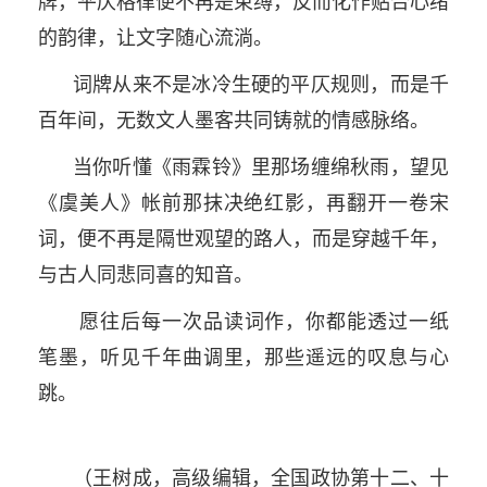
牌，平仄格律便不再是束缚，反而化作贴合心绪
的韵律，让文字随心流淌。
词牌从来不是冰冷生硬的平仄规则，而是千
百年间，无数文人墨客共同铸就的情感脉络。
当你听懂《雨霖铃》里那场缠绵秋雨，望见
《虞美人》帐前那抹决绝红影，再翻开一卷宋
词，便不再是隔世观望的路人，而是穿越千年，
与古人同悲同喜的知音。
愿往后每一次品读词作，你都能透过一纸
笔墨，听见千年曲调里，那些遥远的叹息与心
跳。
（王树成，高级编辑，全国政协第十二、十