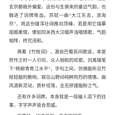
玄宗都格外偏爱。这份与生俱来的豪迈气韵，也
融进了词牌骨血。苏轼一曲“大江东去，浪淘
尽”，将这份雄浑壮阔推向顶峰。若是用它描摹
闺阁柔情，便如同关西大汉细声浅唱情歌，气韵
相悖，终究违和。
再看《竹枝词》，源自巴蜀民间歌谣，本是
劳作之时一人引吭、众人相和的欢歌。刘禹锡笔
下“杨柳青青江水平”，字句之间，仿佛能听见竹
枝轻敲的脆响，窥见山野间纯粹热烈的情愫。曲
风清新灵动，质朴坦荡，全无矫揉脂粉之气。
还有许多词牌，本身就是一段催人泪下的往
事，字字声声皆含悲戚。