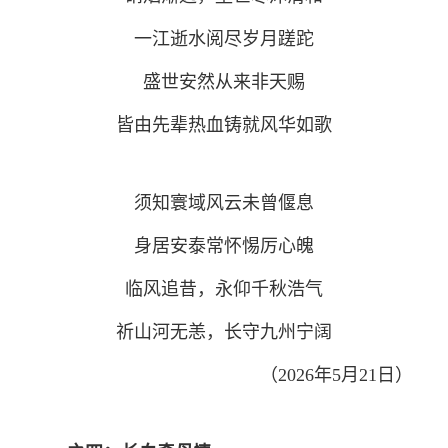
一江逝水阅尽岁月蹉跎
盛世安然从来非天赐
皆由先辈热血铸就风华如歌
须知寰域风云未曾偃息
身居安泰常怀惕厉心魄
临风追昔，永仰千秋浩气
祈山河无恙，长守九州宁阔
（2026年5月21日）