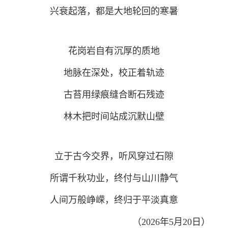
兴衰起落，都是大地轮回的寒暑
花岗岩自有沉厚的质地
地脉在深处，校正着轨迹
古苔用绿痕缝合断石残迹
林木把时间站成沉默山壁
立于古今交界，听风穿过石隙
所谓千秋功业，终付与山川静气
人间万般峥嵘，终归于平淡真意
（2026年5月20日）