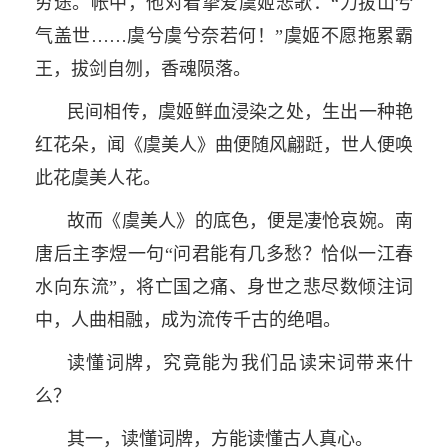
穷途。帐中，他对着挚爱虞姬悲歌：“力拔山兮
气盖世……虞兮虞兮奈若何！”虞姬不愿拖累霸
王，拔剑自刎，香魂陨落。
民间相传，虞姬鲜血浸染之处，生出一种艳
红花朵，闻《虞美人》曲便随风翩跹，世人便唤
此花虞美人花。
故而《虞美人》的底色，便是凄怆哀婉。南
唐后主李煜一句“问君能有几多愁？恰似一江春
水向东流”，将亡国之痛、身世之悲尽数倾注词
中，人曲相融，成为流传千古的绝唱。
读懂词牌，究竟能为我们品读宋词带来什
么？
其一，读懂词牌，方能读懂古人真心。