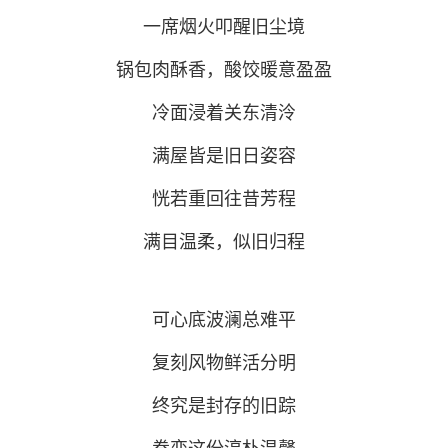
一席烟火叩醒旧尘境
锅包肉酥香，酸饺暖意盈盈
冷面浸着关东清泠
满屋皆是旧日姿容
恍若重回往昔芳程
满目温柔，似旧归程
可心底波澜总难平
复刻风物鲜活分明
终究是封存的旧踪