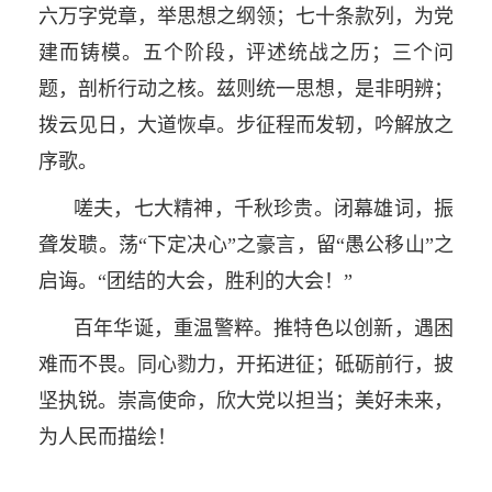
六万字党章，举思想之纲领；七十条款列，为党
建而铸模。五个阶段，评述统战之历；三个问
题，剖析行动之核。兹则统一思想，是非明辨；
拨云见日，大道恢卓。步征程而发轫，吟解放之
序歌。
嗟夫，七大精神，千秋珍贵。闭幕雄词，振
聋发聩。荡“下定决心”之豪言，留“愚公移山”之
启诲。“团结的大会，胜利的大会！”
百年华诞，重温警粹。推特色以创新，遇困
难而不畏。同心勠力，开拓进征；砥砺前行，披
坚执锐。崇高使命，欣大党以担当；美好未来，
为人民而描绘！