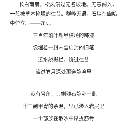
长白南麓，松风漫过无名坡地。无意闯入，
一段被草木掩埋的往昔。群峰无语，石墙在幽暗
中伫立。——题记
三百年落叶埋尽校场的踪迹
像埋着一封未曾启封的旧笔
溪水绕栅栏，绕过往昔
流进岁月深处那道静湾里
没有号角，只剩残石静卧于此
十三副甲胄的余温，早已渗入岩层里
一个部族在散沙中聚拢筋骨