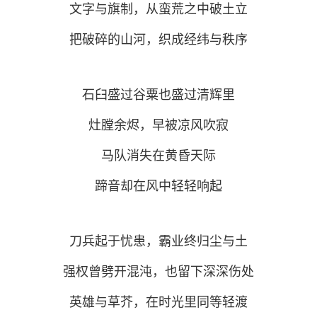
文字与旗制，从蛮荒之中破土立
把破碎的山河，织成经纬与秩序
石臼盛过谷粟也盛过清辉里
灶膛余烬，早被凉风吹寂
马队消失在黄昏天际
蹄音却在风中轻轻响起
刀兵起于忧患，霸业终归尘与土
强权曾劈开混沌，也留下深深伤处
英雄与草芥，在时光里同等轻渡