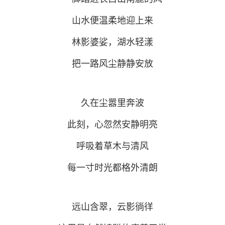
山水便温柔地迎上来
林影婆娑，湖水轻漾
把一路风尘静静安放
久在尘嚣里奔波
此刻，心忽然安静明亮
呼吸着草木与清风
每一寸时光都格外清朗
远山含翠，云影徜徉