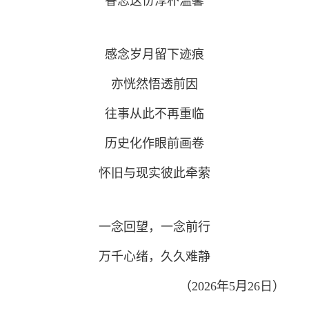
眷恋这份淳朴温馨
感念岁月留下迹痕
亦恍然悟透前因
往事从此不再重临
历史化作眼前画卷
怀旧与现实彼此牵萦
一念回望，一念前行
万千心绪，久久难静
（2026年5月26日）