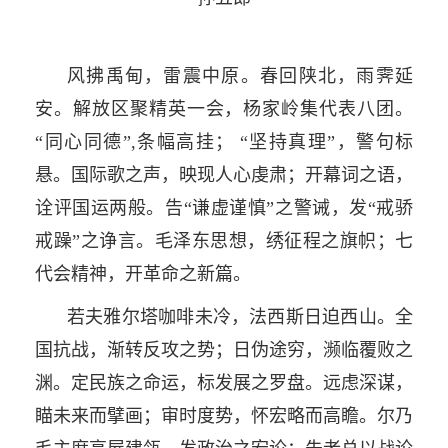
风拂禹甸，雷震中原。春回陕北，雨霁延
安。解放区聚精英一会，杨家岭集代表八团。
“同心同德”,条幅高挂； “坚持真理”，警句标
悬。国际歌之声，映现人心虔肃；开幕词之语，
诠评国运两般。告“谦虚谨慎”之警诫，发“戒骄
戒躁”之诤言。毛泽东思想，绣征程之旗帜；七
代会精神，开革命之新篇。
若夫雅尔塔咖啡未冷，法西斯日迫西山。全
国抗战，渐转反攻之势；日伪途穷，濒临覆败之
渊。定民族之命运，标发展之罗盘。远虑深谋，
瞄未来而擘画；审时度势，怀宏略而高瞻。尔乃