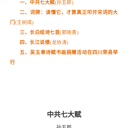
一、中共七大赋
(孙五郎)
二、词牌：读懂它，才算真正叩开宋词的大
门
(王树成)
三、长白组诗七首
(郭晓勇)
四、长江说楼
(龙协涛)
五、吴玉章诗赋书画捐赠活动在四川荣县举
行
中共七大赋
孙五郎