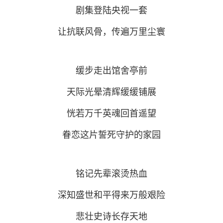
剧集登陆央视一套
让抗联风骨，传遍万里尘寰
缓步走出馆舍亭前
天际光晕清辉缓缓铺展
恍若万千英魂回首遥望
眷恋这片誓死守护的家园
铭记先辈滚烫热血
深知盛世和平得来万般艰险
悲壮史诗长存天地