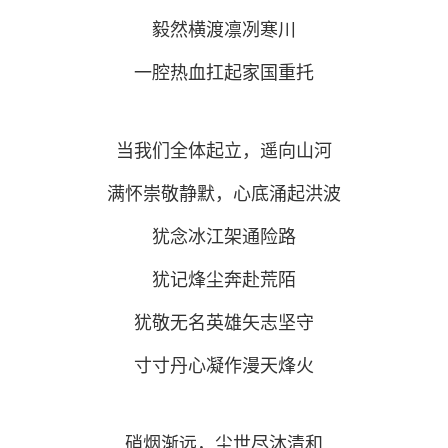
毅然横渡凛冽寒川
一腔热血扛起家国重托
当我们全体起立，遥向山河
满怀崇敬静默，心底涌起洪波
犹念冰江架通险路
犹记烽尘奔赴荒陌
犹敬无名英雄矢志坚守
寸寸丹心凝作漫天烽火
硝烟渐远，尘世尽沐清和