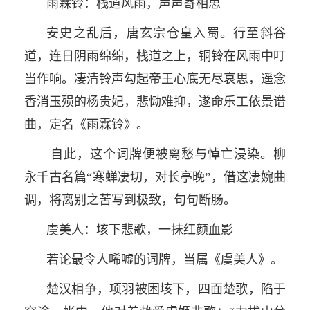
雨霖铃：栈道风雨，声声寄相思
安史之乱后，唐玄宗仓皇入蜀。行至斜谷
道，连日阴雨绵绵，栈道之上，铜铃在风雨中叮
当作响。凄清铃声勾起帝王心底无尽哀思，遥念
香消玉殒的杨贵妃，悲恸难抑，遂命乐工依景谱
曲，定名《雨霖铃》。
自此，这个词牌便被离愁与悼亡浸染。柳
永千古名篇“寒蝉凄切，对长亭晚”，借这凄婉曲
调，将离别之苦写到极致，句句断肠。
虞美人：垓下悲歌，一抹红颜血影
若论最令人唏嘘的词牌，当属《虞美人》。
楚汉相争，项羽被困垓下，四面楚歌，陷于